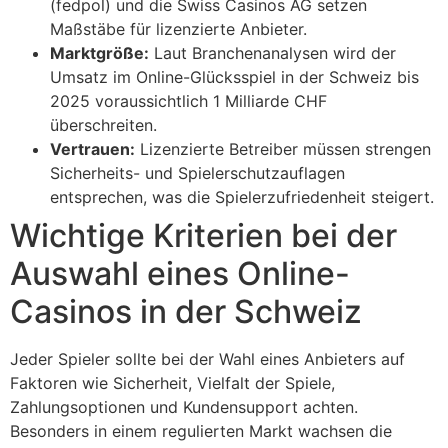
(fedpol) und die Swiss Casinos AG setzen
Maßstäbe für lizenzierte Anbieter.
Marktgröße:
Laut Branchenanalysen wird der
Umsatz im Online-Glücksspiel in der Schweiz bis
2025 voraussichtlich 1 Milliarde CHF
überschreiten.
Vertrauen:
Lizenzierte Betreiber müssen strengen
Sicherheits- und Spielerschutzauflagen
entsprechen, was die Spielerzufriedenheit steigert.
Wichtige Kriterien bei der
Auswahl eines Online-
Casinos in der Schweiz
Jeder Spieler sollte bei der Wahl eines Anbieters auf
Faktoren wie Sicherheit, Vielfalt der Spiele,
Zahlungsoptionen und Kundensupport achten.
Besonders in einem regulierten Markt wachsen die