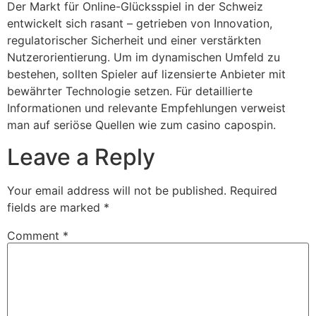
Der Markt für Online-Glücksspiel in der Schweiz
entwickelt sich rasant – getrieben von Innovation,
regulatorischer Sicherheit und einer verstärkten
Nutzerorientierung. Um im dynamischen Umfeld zu
bestehen, sollten Spieler auf lizensierte Anbieter mit
bewährter Technologie setzen. Für detaillierte
Informationen und relevante Empfehlungen verweist
man auf seriöse Quellen wie zum casino capospin.
Leave a Reply
Your email address will not be published.
Required
fields are marked
*
Comment
*