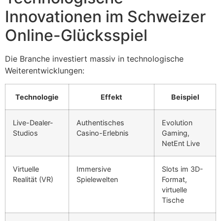
Innovationen im Schweizer
Online-Glücksspiel
Die Branche investiert massiv in technologische
Weiterentwicklungen:
Technologie
Effekt
Beispiel
Live-Dealer-
Authentisches
Evolution
Studios
Casino-Erlebnis
Gaming,
NetEnt Live
Virtuelle
Immersive
Slots im 3D-
Realität (VR)
Spielewelten
Format,
virtuelle
Tische