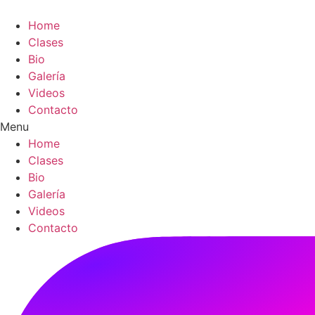
Skip
to
Home
content
Clases
Bio
Galería
Videos
Contacto
Menu
Home
Clases
Bio
Galería
Videos
Contacto