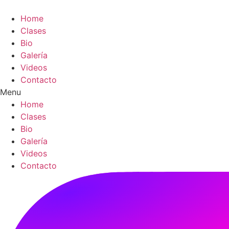
Skip
to
Home
content
Clases
Bio
Galería
Videos
Contacto
Menu
Home
Clases
Bio
Galería
Videos
Contacto