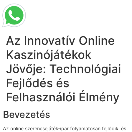
Az Innovatív Online
Kaszinójátékok
Jövője: Technológiai
Fejlődés és
Felhasználói Élmény
Bevezetés
Az online szerencsejáték-ipar folyamatosan fejlődik, és