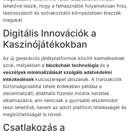
lehetővé teszik, hogy a felhasználók folyamatosan friss,
testreszabott és szórakoztató környezetben érezzék
magukat.
Digitális Innovációk a
Kaszinójátékokban
Az új generációs játékplatformok között kiemelkednek
azok, melyekben a
blockchain technológia
és a
veszélyek minimalizálását szolgáló adatvédelmi
intézkedések
kulcsszerepet játszanak. A tranzakciók
biztonságosabbá tétele érdekében például a
decentralizált, átlátható fizetési módok kerültek
alkalmazásra, ami nemcsak a gyorsabb elszámolást
teszi lehetővé, hanem az adott platform hitelességét és
megbízhatóságát is növeli.
Csatlakozás a