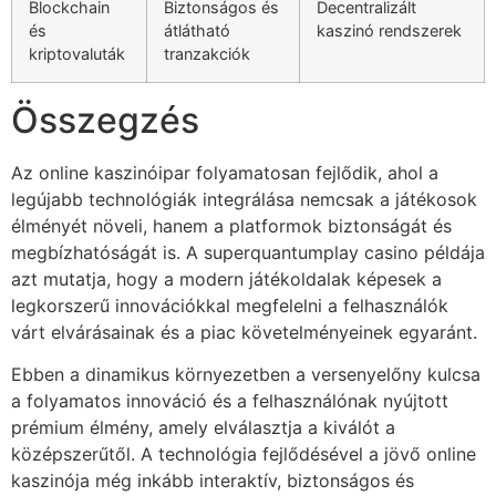
Blockchain
Biztonságos és
Decentralizált
és
átlátható
kaszinó rendszerek
kriptovaluták
tranzakciók
Összegzés
Az online kaszinóipar folyamatosan fejlődik, ahol a
legújabb technológiák integrálása nemcsak a játékosok
élményét növeli, hanem a platformok biztonságát és
megbízhatóságát is. A superquantumplay casino példája
azt mutatja, hogy a modern játékoldalak képesek a
legkorszerű innovációkkal megfelelni a felhasználók
várt elvárásainak és a piac követelményeinek egyaránt.
Ebben a dinamikus környezetben a versenyelőny kulcsa
a folyamatos innováció és a felhasználónak nyújtott
prémium élmény, amely elválasztja a kiválót a
középszerűtől. A technológia fejlődésével a jövő online
kaszinója még inkább interaktív, biztonságos és