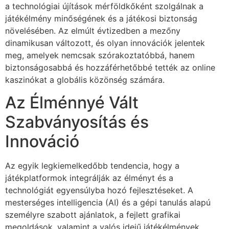
a technológiai újítások mérföldkőként szolgálnak a
játékélmény minőségének és a játékosi biztonság
növelésében. Az elmúlt évtizedben a mezőny
dinamikusan változott, és olyan innovációk jelentek
meg, amelyek nemcsak szórakoztatóbbá, hanem
biztonságosabbá és hozzáférhetőbbé tették az online
kaszinókat a globális közönség számára.
Az Élménnyé Vált
Szabványosítás és
Innováció
Az egyik legkiemelkedőbb tendencia, hogy a
játékplatformok integrálják az
élményt és a
technológiát
egyensúlyba hozó fejlesztéseket. A
mesterséges intelligencia (AI) és a gépi tanulás alapú
személyre szabott ajánlatok, a fejlett grafikai
megoldások, valamint a valós idejű játékélmények