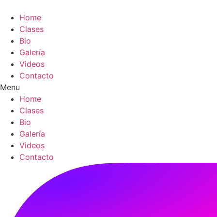
Skip
to
Home
content
Clases
Bio
Galería
Videos
Contacto
Menu
Home
Clases
Bio
Galería
Videos
Contacto