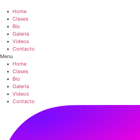
Skip
to
Home
content
Clases
Bio
Galería
Videos
Contacto
Menu
Home
Clases
Bio
Galería
Videos
Contacto