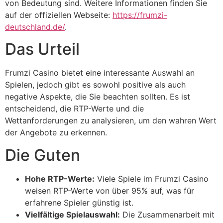
von Bedeutung sind. Weitere Informationen finden Sie
auf der offiziellen Webseite:
https://frumzi-
deutschland.de/
.
Das Urteil
Frumzi Casino bietet eine interessante Auswahl an
Spielen, jedoch gibt es sowohl positive als auch
negative Aspekte, die Sie beachten sollten. Es ist
entscheidend, die RTP-Werte und die
Wettanforderungen zu analysieren, um den wahren Wert
der Angebote zu erkennen.
Die Guten
Hohe RTP-Werte:
Viele Spiele im Frumzi Casino
weisen RTP-Werte von über 95% auf, was für
erfahrene Spieler günstig ist.
Vielfältige Spielauswahl:
Die Zusammenarbeit mit