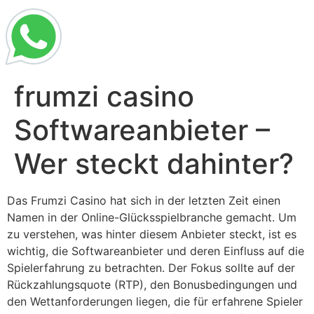
frumzi casino
Softwareanbieter –
Wer steckt dahinter?
Das Frumzi Casino hat sich in der letzten Zeit einen
Namen in der Online-Glücksspielbranche gemacht. Um
zu verstehen, was hinter diesem Anbieter steckt, ist es
wichtig, die Softwareanbieter und deren Einfluss auf die
Spielerfahrung zu betrachten. Der Fokus sollte auf der
Rückzahlungsquote (RTP), den Bonusbedingungen und
den Wettanforderungen liegen, die für erfahrene Spieler