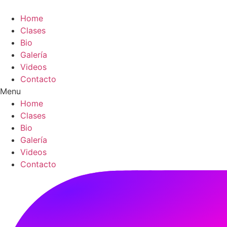
Skip
to
Home
content
Clases
Bio
Galería
Videos
Contacto
Menu
Home
Clases
Bio
Galería
Videos
Contacto