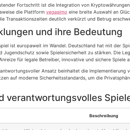
tender Fortschritt ist die Integration von Kryptowährungen
lsweise die Plattform
vegasimo
eine breite Auswahl an Glüc
ie Transaktionszeiten deutlich verkürzt und Betrug erschwe
klungen und ihre Bedeutung
piel ist europaweit im Wandel. Deutschland hat mit der Sp
 Jugendschutz sowie Spielersicherheit zu stärken. Die Leg
nreize für legale Betreiber, innovative und sichere Spiele 
antwortungsvoller Ansatz beinhaltet die Implementierung 
zen auf moderne Sicherheitsstandards, um die Privatsphäre
d verantwortungsvolles Spiel
Beschreibung