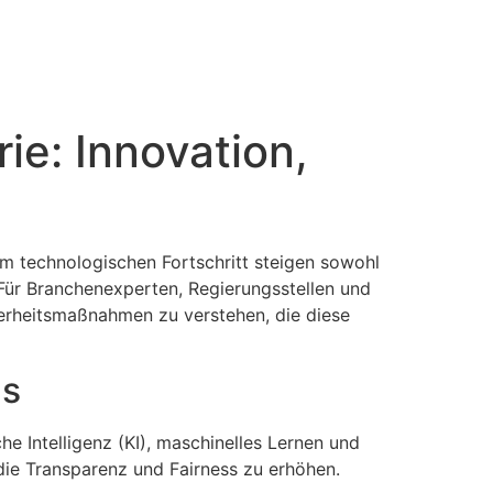
ie: Innovation,
em technologischen Fortschritt steigen sowohl
 Für Branchenexperten, Regierungsstellen und
herheitsmaßnahmen zu verstehen, die diese
ls
he Intelligenz (KI), maschinelles Lernen und
die Transparenz und Fairness zu erhöhen.