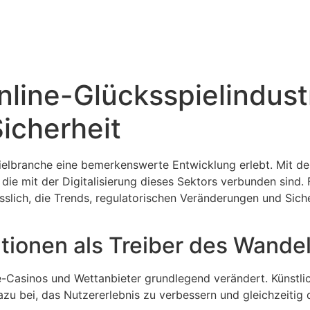
line-Glücksspielindustr
icherheit
pielbranche eine bemerkenswerte Entwicklung erlebt. Mit d
die mit der Digitalisierung dieses Sektors verbunden sind.
sslich, die Trends, regulatorischen Veränderungen und Sic
tionen als Treiber des Wande
ine-Casinos und Wettanbieter grundlegend verändert. Künstlic
u bei, das Nutzererlebnis zu verbessern und gleichzeitig 