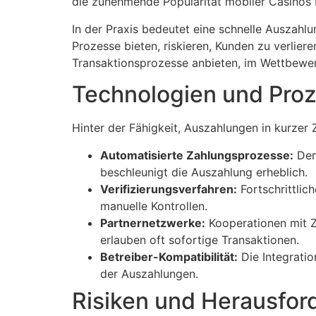
die zunehmende Popularität mobiler Casinos 
In der Praxis bedeutet eine schnelle Auszahl
Prozesse bieten, riskieren, Kunden zu verlie
Transaktionsprozesse anbieten, im Wettbewerb
Technologien und Proz
Hinter der Fähigkeit, Auszahlungen in kurzer 
Automatisierte Zahlungsprozesse:
Der 
beschleunigt die Auszahlung erheblich.
Verifizierungsverfahren:
Fortschrittlic
manuelle Kontrollen.
Partnernetzwerke:
Kooperationen mit Za
erlauben oft sofortige Transaktionen.
Betreiber-Kompatibilität:
Die Integratio
der Auszahlungen.
Risiken und Herausfor