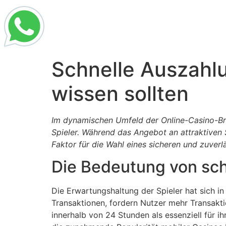
Schnelle Auszahlu
wissen sollten
Im dynamischen Umfeld der Online-Casino-Bran
Spieler. Während das Angebot an attraktive
Faktor für die Wahl eines sicheren und zuverl
Die Bedeutung von sc
Die Erwartungshaltung der Spieler hat sich in
Transaktionen, fordern Nutzer mehr Transakt
innerhalb von 24 Stunden als essenziell für i