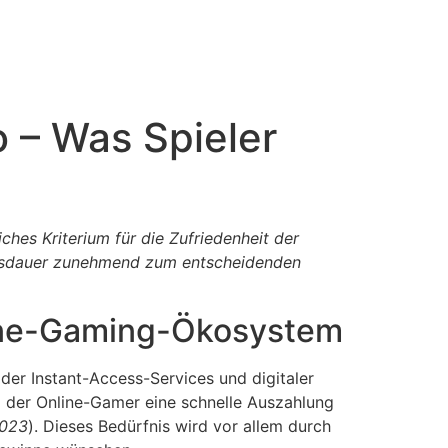
 – Was Spieler
hes Kriterium für die Zufriedenheit der
ungsdauer zunehmend zum entscheidenden
line-Gaming-Ökosystem
 der Instant-Access-Services und digitaler
%
der Online-Gamer eine schnelle Auszahlung
2023
). Dieses Bedürfnis wird vor allem durch