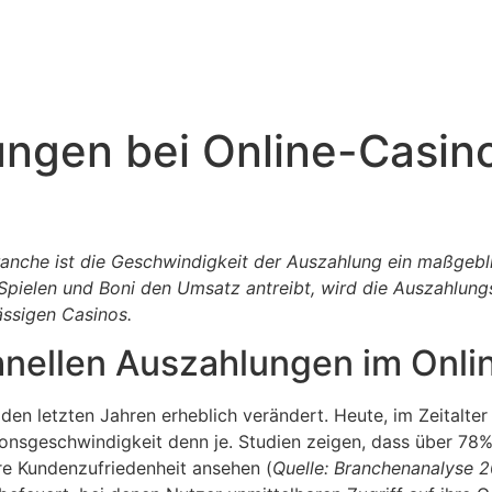
ngen bei Online-Casino
che ist die Geschwindigkeit der Auszahlung ein maßgeblic
n Spielen und Boni den Umsatz antreibt, wird die Auszahl
ässigen Casinos.
hnellen Auszahlungen im On
 den letzten Jahren erheblich verändert. Heute, im Zeitalter
ionsgeschwindigkeit denn je. Studien zeigen, dass
über 78
hre Kundenzufriedenheit ansehen (
Quelle: Branchenanalyse 