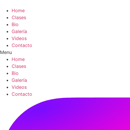
Skip
to
Home
content
Clases
Bio
Galería
Videos
Contacto
Menu
Home
Clases
Bio
Galería
Videos
Contacto