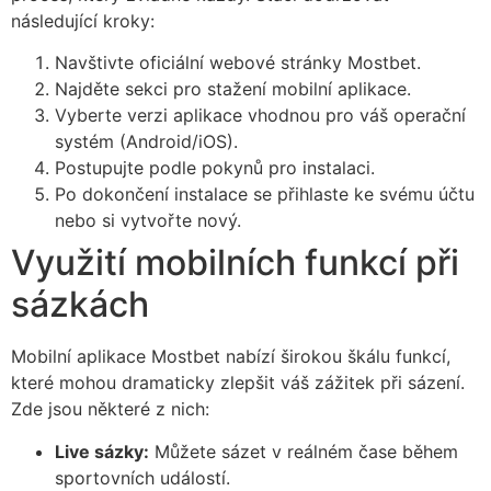
následující kroky:
Navštivte oficiální webové stránky Mostbet.
Najděte sekci pro stažení mobilní aplikace.
Vyberte verzi aplikace vhodnou pro váš operační
systém (Android/iOS).
Postupujte podle pokynů pro instalaci.
Po dokončení instalace se přihlaste ke svému účtu
nebo si vytvořte nový.
Využití mobilních funkcí při
sázkách
Mobilní aplikace Mostbet nabízí širokou škálu funkcí,
které mohou dramaticky zlepšit váš zážitek při sázení.
Zde jsou některé z nich:
Live sázky:
Můžete sázet v reálném čase během
sportovních událostí.