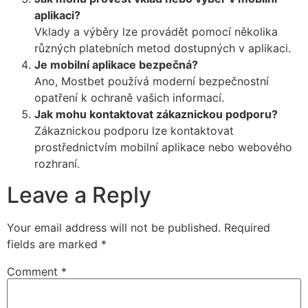
aplikaci?
Vklady a výběry lze provádět pomocí několika
různých platebních metod dostupných v aplikaci.
Je mobilní aplikace bezpečná?
Ano, Mostbet používá moderní bezpečnostní
opatření k ochraně vašich informací.
Jak mohu kontaktovat zákaznickou podporu?
Zákaznickou podporu lze kontaktovat
prostřednictvím mobilní aplikace nebo webového
rozhraní.
Leave a Reply
Your email address will not be published.
Required
fields are marked
*
Comment
*