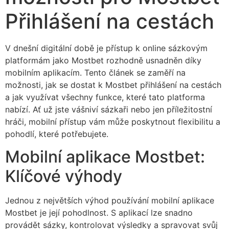
Přihlášení na cestách
V dnešní digitální době je přístup k online sázkovým
platformám jako Mostbet rozhodně usnadněn díky
mobilním aplikacím. Tento článek se zaměří na
možnosti, jak se dostat k Mostbet přihlášení na cestách
a jak využívat všechny funkce, které tato platforma
nabízí. Ať už jste vášniví sázkaři nebo jen příležitostní
hráči, mobilní přístup vám může poskytnout flexibilitu a
pohodlí, které potřebujete.
Mobilní aplikace Mostbet:
Klíčové výhody
Jednou z největších výhod používání mobilní aplikace
Mostbet je její pohodlnost. S aplikací lze snadno
provádět sázky, kontrolovat výsledky a spravovat svůj