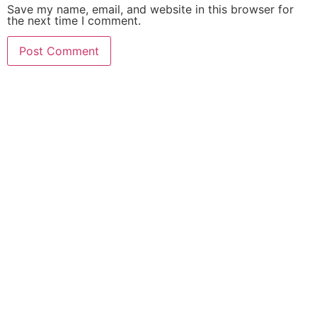
Save my name, email, and website in this browser for
the next time I comment.