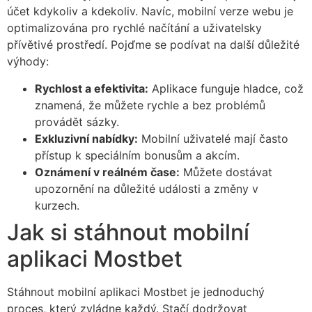
účet kdykoliv a kdekoliv. Navíc, mobilní verze webu je
optimalizována pro rychlé načítání a uživatelsky
přívětivé prostředí. Pojďme se podívat na další důležité
výhody:
Rychlost a efektivita:
Aplikace funguje hladce, což
znamená, že můžete rychle a bez problémů
provádět sázky.
Exkluzivní nabídky:
Mobilní uživatelé mají často
přístup k speciálním bonusům a akcím.
Oznámení v reálném čase:
Můžete dostávat
upozornění na důležité události a změny v
kurzech.
Jak si stáhnout mobilní
aplikaci Mostbet
Stáhnout mobilní aplikaci Mostbet je jednoduchý
proces, který zvládne každý. Stačí dodržovat